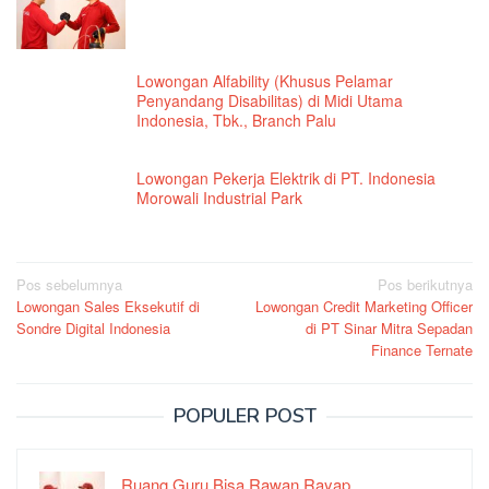
Lowongan Alfability (Khusus Pelamar
Penyandang Disabilitas) di Midi Utama
Indonesia, Tbk., Branch Palu
Lowongan Pekerja Elektrik di PT. Indonesia
Morowali Industrial Park
Navigasi
Pos sebelumnya
Pos berikutnya
Lowongan Sales Eksekutif di
Lowongan Credit Marketing Officer
pos
Sondre Digital Indonesia
di PT Sinar Mitra Sepadan
Finance Ternate
POPULER POST
Ruang Guru Bisa Rawan Rayap