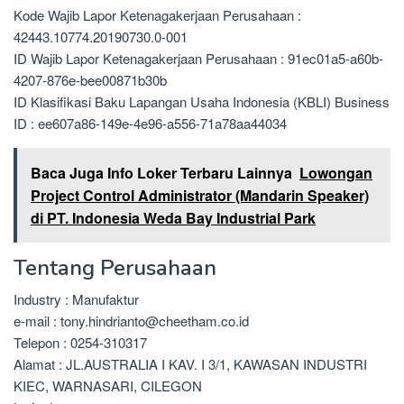
Kode Wajib Lapor Ketenagakerjaan Perusahaan :
42443.10774.20190730.0-001
ID Wajib Lapor Ketenagakerjaan Perusahaan : 91ec01a5-a60b-
4207-876e-bee00871b30b
ID Klasifikasi Baku Lapangan Usaha Indonesia (KBLI) Business
ID : ee607a86-149e-4e96-a556-71a78aa44034
Baca Juga Info Loker Terbaru Lainnya
Lowongan
Project Control Administrator (Mandarin Speaker)
di PT. Indonesia Weda Bay Industrial Park
Tentang Perusahaan
Industry : Manufaktur
e-mail : tony.hindrianto@cheetham.co.id
Telepon : 0254-310317
Alamat : JL.AUSTRALIA I KAV. I 3/1, KAWASAN INDUSTRI
KIEC, WARNASARI, CILEGON