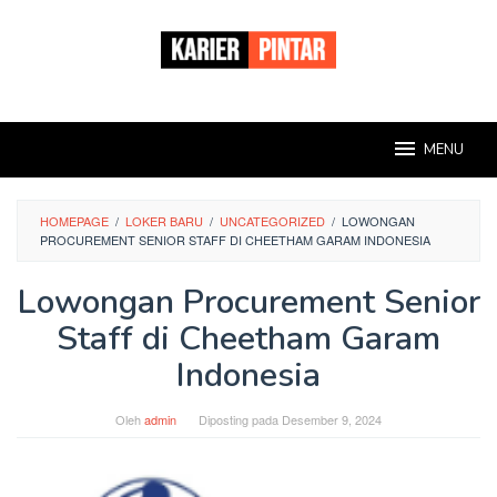
Loncat
ke
konten
MENU
HOMEPAGE
/
LOKER BARU
/
UNCATEGORIZED
/
LOWONGAN
PROCUREMENT SENIOR STAFF DI CHEETHAM GARAM INDONESIA
Lowongan Procurement Senior
Staff di Cheetham Garam
Indonesia
Oleh
admin
Diposting pada
Desember 9, 2024