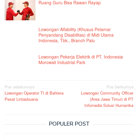
Ruang Guru Bisa Rawan Rayap
Lowongan Alfability (Khusus Pelamar
Penyandang Disabilitas) di Midi Utama
Indonesia, Tbk., Branch Palu
Lowongan Pekerja Elektrik di PT. Indonesia
Morowali Industrial Park
Navigasi
Pos sebelumnya
Pos berikutnya
Lowongan Operator TI di Bahtera
Lowongan Community Officer
pos
Pesat Lintasbuana
(Area Jawa Timur) di PT
Infomedia Solusi Humanika
POPULER POST