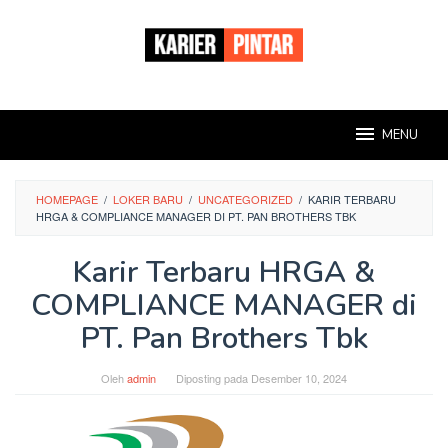
Loncat
ke
konten
MENU
HOMEPAGE
/
LOKER BARU
/
UNCATEGORIZED
/
KARIR TERBARU
HRGA & COMPLIANCE MANAGER DI PT. PAN BROTHERS TBK
Karir Terbaru HRGA &
COMPLIANCE MANAGER di
PT. Pan Brothers Tbk
Oleh
admin
Diposting pada
Desember 10, 2024