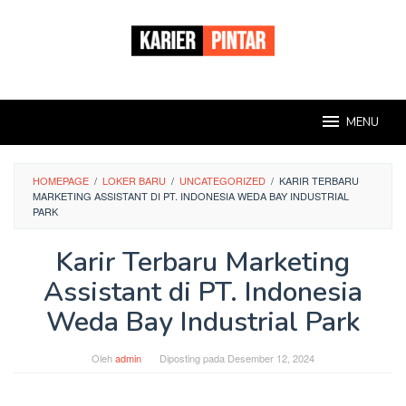
Loncat
ke
konten
MENU
HOMEPAGE
/
LOKER BARU
/
UNCATEGORIZED
/
KARIR TERBARU
MARKETING ASSISTANT DI PT. INDONESIA WEDA BAY INDUSTRIAL
PARK
Karir Terbaru Marketing
Assistant di PT. Indonesia
Weda Bay Industrial Park
Oleh
admin
Diposting pada
Desember 12, 2024