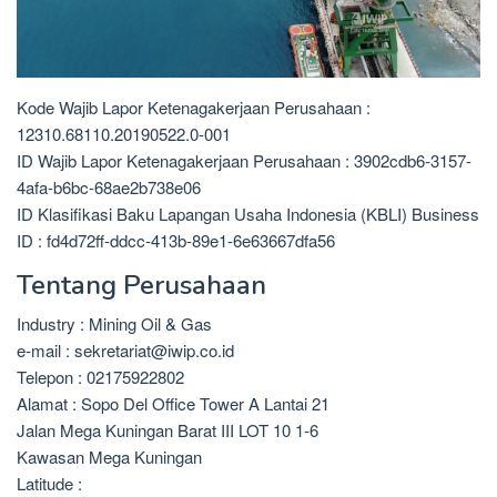
Kode Wajib Lapor Ketenagakerjaan Perusahaan :
12310.68110.20190522.0-001
ID Wajib Lapor Ketenagakerjaan Perusahaan : 3902cdb6-3157-
4afa-b6bc-68ae2b738e06
ID Klasifikasi Baku Lapangan Usaha Indonesia (KBLI) Business
ID : fd4d72ff-ddcc-413b-89e1-6e63667dfa56
Tentang Perusahaan
Industry : Mining Oil & Gas
e-mail : sekretariat@iwip.co.id
Telepon : 02175922802
Alamat : Sopo Del Office Tower A Lantai 21
Jalan Mega Kuningan Barat III LOT 10 1-6
Kawasan Mega Kuningan
Latitude :