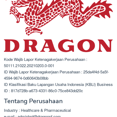
Kode Wajib Lapor Ketenagakerjaan Perusahaan :
50111.21022.20210203.0-001
ID Wajib Lapor Ketenagakerjaan Perusahaan : 25da4f4d-5a5f-
4594-9674-0d60643b08bb
ID Klasifikasi Baku Lapangan Usaha Indonesia (KBLI) Business
ID : 817d728b-a673-4331-86c0-75ce843dd20c
Tentang Perusahaan
Industry : Healthcare & Pharmaceutical
e-mail : adminhrd@dragonpf.com