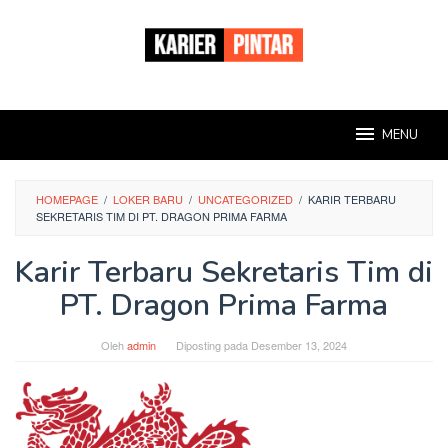
Loncat
ke
konten
MENU
HOMEPAGE
/
LOKER BARU
/
UNCATEGORIZED
/
KARIR TERBARU
SEKRETARIS TIM DI PT. DRAGON PRIMA FARMA
Karir Terbaru Sekretaris Tim di
PT. Dragon Prima Farma
Oleh
admin
Diposting pada
Desember 13, 2024