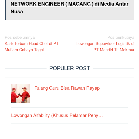
NETWORK ENGINEER ( MAGANG ) di Media Antar
Nusa
Navigasi
Pos sebelumnya
Pos berikutnya
Karir Terbaru Head Chef di PT.
Lowongan Supervisor Logistik di
pos
Mutiara Cahaya Tegal
PT Mandiri Tri Makmur
POPULER POST
Ruang Guru Bisa Rawan Rayap
Lowongan Alfability (Khusus Pelamar Peny…