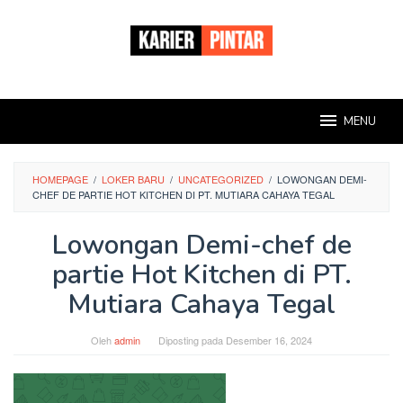
Loncat
ke
konten
MENU
HOMEPAGE
/
LOKER BARU
/
UNCATEGORIZED
/
LOWONGAN DEMI-
CHEF DE PARTIE HOT KITCHEN DI PT. MUTIARA CAHAYA TEGAL
Lowongan Demi-chef de
partie Hot Kitchen di PT.
Mutiara Cahaya Tegal
Oleh
admin
Diposting pada
Desember 16, 2024