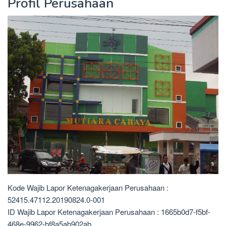
Profil Perusahaan
Kode Wajib Lapor Ketenagakerjaan Perusahaan :
52415.47112.20190824.0-001
ID Wajib Lapor Ketenagakerjaan Perusahaan : 1665b0d7-f5bf-
468e-9962-bf8a5ab902ab