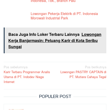
Indonesia, Tbk., Branch Palu
Lowongan Pekerja Elektrik di PT. Indonesia
Morowali Industrial Park
Baca Juga Info Loker Terbaru Lainnya
Lowongan
Kerja Banjarmasin: Peluang Karir di Kota Seribu
Sungai
Navigasi
Pos sebelumnya
Pos berikutnya
Karir Terbaru Programmer Analis
Lowongan PASTRY CAPTAIN di
pos
Utama di PT. Indodev Niaga
PT. Mutiara Cahaya Tegal
Internet
POPULER POST