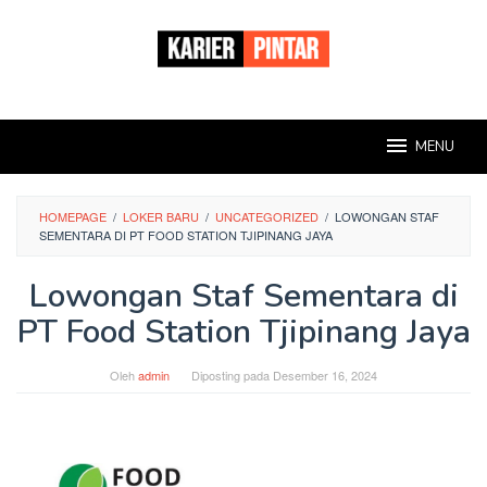
Loncat
ke
konten
MENU
HOMEPAGE
/
LOKER BARU
/
UNCATEGORIZED
/
LOWONGAN STAF
SEMENTARA DI PT FOOD STATION TJIPINANG JAYA
Lowongan Staf Sementara di
PT Food Station Tjipinang Jaya
Oleh
admin
Diposting pada
Desember 16, 2024