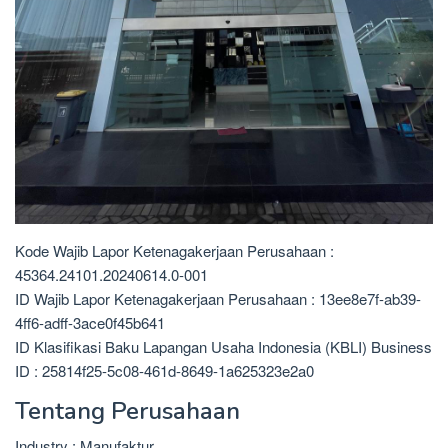
Kode Wajib Lapor Ketenagakerjaan Perusahaan :
45364.24101.20240614.0-001
ID Wajib Lapor Ketenagakerjaan Perusahaan : 13ee8e7f-ab39-
4ff6-adff-3ace0f45b641
ID Klasifikasi Baku Lapangan Usaha Indonesia (KBLI) Business
ID : 25814f25-5c08-461d-8649-1a625323e2a0
Tentang Perusahaan
Industry : Manufaktur