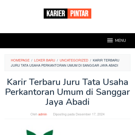
Loncat
ke
konten
MENU
HOMEPAGE
/
LOKER BARU
/
UNCATEGORIZED
/
KARIR TERBARU
JURU TATA USAHA PERKANTORAN UMUM DI SANGGAR JAYA ABADI
Karir Terbaru Juru Tata Usaha
Perkantoran Umum di Sanggar
Jaya Abadi
Oleh
admin
Diposting pada
Desember 17, 2024