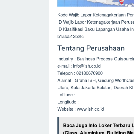
Kode Wajib Lapor Ketenagakerjaan Pe
ID Wajib Lapor Ketenagakerjaan Peru
ID Klasifikasi Baku Lapangan Usaha I
b1afc512b2fc
Tentang Perusahaan
Industry : Business Process Outsourc
e-mail : info@ish.co.id
Telepon : 02180670900
Alamat : Graha ISH, Gedung WorthCase
Utara, Kota Jakarta Selatan, Daerah K
Latitude :
Longitude :
Website : www.ish.co.id
Baca Juga Info Loker Terbaru 
(Glass, Aluminium, Building Mat