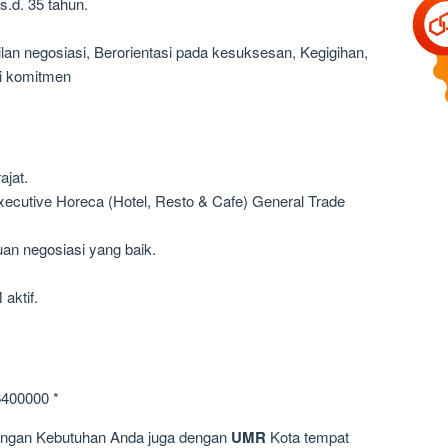
s.d. 35 tahun.
ilan negosiasi, Berorientasi pada kesuksesan, Kegigihan,
ai komitmen
jat.
ecutive Horeca (Hotel, Resto & Cafe) General Trade
an negosiasi yang baik.
aktif.
6400000 *
dengan Kebutuhan Anda juga dengan
UMR
Kota tempat