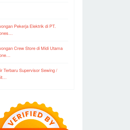
ongan Pekerja Elektrik di PT.
dones…
ongan Crew Store di Midi Utama
done…
ir Terbaru Supervisor Sewing /
it…