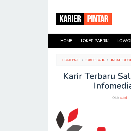
Loncat
ke
konten
HOME
LOKER PABRIK
LOWON
HOMEPAGE
/
LOKER BARU
/
UNCATEGOR
Karir Terbaru Sa
Infomedi
Oleh
admin