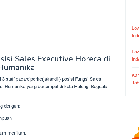
Low
In
Low
sisi Sales Executive Horeca di
In
 Humanika
Kar
 staff pada/diperkerjakandi-} posisi Fungsi Sales
Jah
si Humanika yang bertempat di kota Halong, Baguala,
ng dengan:
empuan
lum menikah.