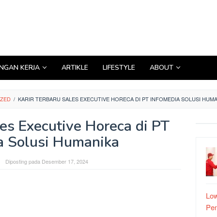
GAN KERJA
ARTIKLE
LIFESTYLE
ABOUT
IZED
/
KARIR TERBARU SALES EXECUTIVE HORECA DI PT INFOMEDIA SOLUSI HUM
les Executive Horeca di PT
a Solusi Humanika
Diposting pada
Desember 17, 2024
Low
Pe