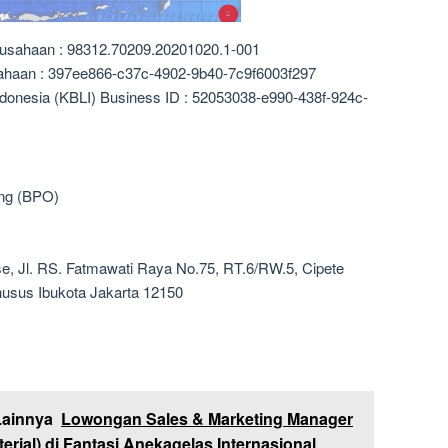
rusahaan : 98312.70209.20201020.1-001
sahaan : 397ee866-c37c-4902-9b40-7c9f6003f297
ndonesia (KBLI) Business ID : 52053038-e990-438f-924c-
ing (BPO)
, Jl. RS. Fatmawati Raya No.75, RT.6/RW.5, Cipete
husus Ibukota Jakarta 12150
Lainnya
Lowongan Sales & Marketing Manager
erial) di Fantasi Anekagelas Internasional