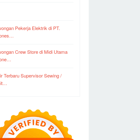
ongan Pekerja Elektrik di PT.
dones…
ongan Crew Store di Midi Utama
done…
ir Terbaru Supervisor Sewing /
it…