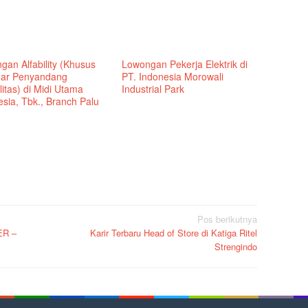
gan Alfability (Khusus
Lowongan Pekerja Elektrik di
ar Penyandang
PT. Indonesia Morowali
litas) di Midi Utama
Industrial Park
sia, Tbk., Branch Palu
Pos berikutnya
ER –
Karir Terbaru Head of Store di Katiga Ritel
Strengindo