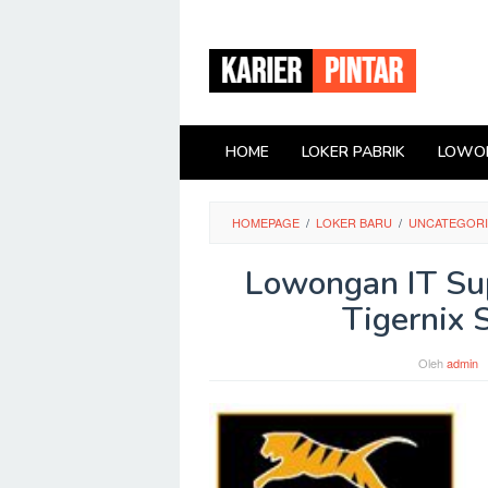
Loncat
ke
konten
HOME
LOKER PABRIK
LOWON
HOMEPAGE
/
LOKER BARU
/
UNCATEGOR
Lowongan IT Sup
Tigernix 
Oleh
admin