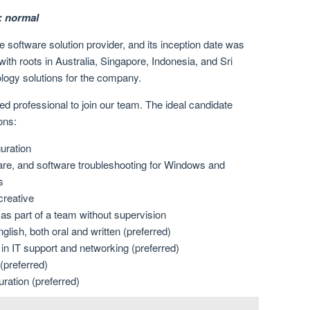
: normal
e software solution provider, and its inception date was
ith roots in Australia, Singapore, Indonesia, and Sri
ology solutions for the company.
ed professional to join our team. The ideal candidate
ons:
guration
are, and software troubleshooting for Windows and
s
creative
 as part of a team without supervision
lish, both oral and written (preferred)
in IT support and networking (preferred)
preferred)
uration (preferred)