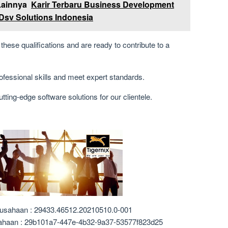
Lainnya
Karir Terbaru Business Development
 Dsv Solutions Indonesia
hese qualifications and are ready to contribute to a
rofessional skills and meet expert standards.
tting-edge software solutions for our clientele.
rusahaan : 29433.46512.20210510.0-001
sahaan : 29b101a7-447e-4b32-9a37-53577f823d25