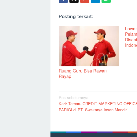
Posting terkait:
Lowon
Pelam
Disabi
Indone
Ruang Guru Bisa Rawan
Rayap
Navigasi
Pos sebelumnya
Karir Terbaru CREDIT MARKETING OFFIC
pos
PARIGI di PT. Swakarya Insan Mandiri