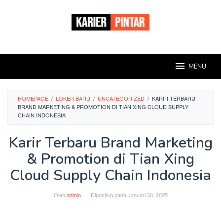
Loncat
ke
konten
MENU
HOMEPAGE
/
LOKER BARU
/
UNCATEGORIZED
/
KARIR TERBARU
BRAND MARKETING & PROMOTION DI TIAN XING CLOUD SUPPLY
CHAIN INDONESIA
Karir Terbaru Brand Marketing
& Promotion di Tian Xing
Cloud Supply Chain Indonesia
Oleh
admin
Diposting pada
Januari 30, 2025