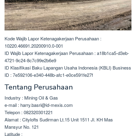
Kode Wajib Lapor Ketenagakerjaan Perusahaan :
10220.46691.20200910.0-001
ID Wajib Lapor Ketenagakerjaan Perusahaan : a18b1ca5-d3eb-
4721-9c24-8c7c99e2b6e9
ID Klasifikasi Baku Lapangan Usaha Indonesia (KBLI) Business
ID : 7e592106-e340-448b-afc1-e0ce591fe27f
Tentang Perusahaan
Industry : Mining Oil & Gas
e-mail : harry.basri@id-mexis.com
Telepon : 082320301221
Alamat : Citylofts Sudirman Lt.15 Unit 1511 Jl. KH Mas
Mansyur No. 121
Latitude :