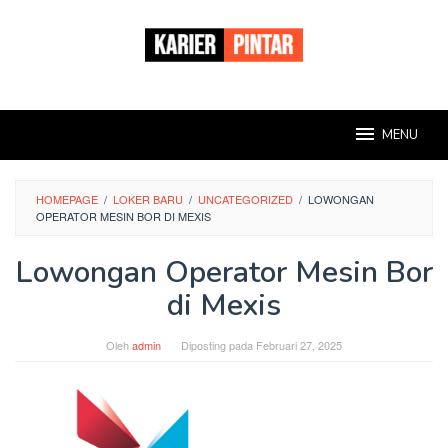
Loncat
ke
konten
MENU
HOMEPAGE
/
LOKER BARU
/
UNCATEGORIZED
/
LOWONGAN
OPERATOR MESIN BOR DI MEXIS
Lowongan Operator Mesin Bor
di Mexis
Oleh
admin
Diposting pada
Februari 27, 2025