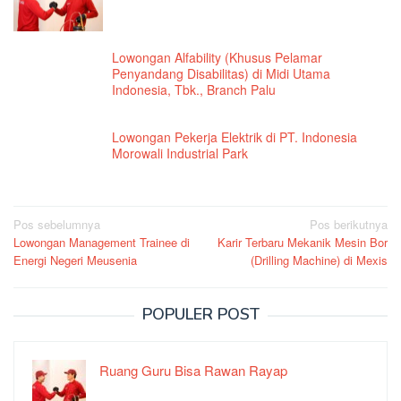
Lowongan Alfability (Khusus Pelamar
Penyandang Disabilitas) di Midi Utama
Indonesia, Tbk., Branch Palu
Lowongan Pekerja Elektrik di PT. Indonesia
Morowali Industrial Park
Navigasi
Pos sebelumnya
Pos berikutnya
Lowongan Management Trainee di
Karir Terbaru Mekanik Mesin Bor
pos
Energi Negeri Meusenia
(Drilling Machine) di Mexis
POPULER POST
Ruang Guru Bisa Rawan Rayap