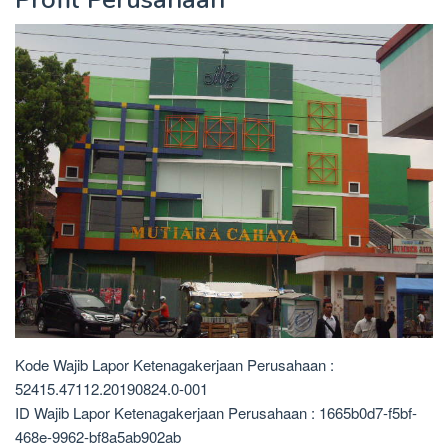
Kode Wajib Lapor Ketenagakerjaan Perusahaan :
52415.47112.20190824.0-001
ID Wajib Lapor Ketenagakerjaan Perusahaan : 1665b0d7-f5bf-
468e-9962-bf8a5ab902ab