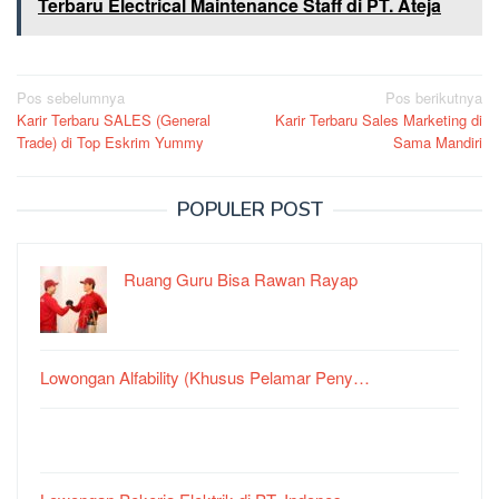
Terbaru Electrical Maintenance Staff di PT. Ateja
Navigasi
Pos sebelumnya
Pos berikutnya
Karir Terbaru SALES (General
Karir Terbaru Sales Marketing di
pos
Trade) di Top Eskrim Yummy
Sama Mandiri
POPULER POST
Ruang Guru Bisa Rawan Rayap
Lowongan Alfability (Khusus Pelamar Peny…