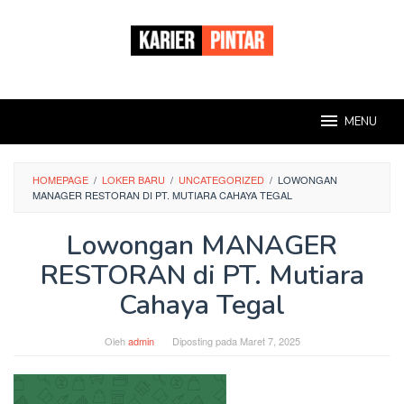
Loncat
ke
konten
MENU
HOMEPAGE
/
LOKER BARU
/
UNCATEGORIZED
/
LOWONGAN
MANAGER RESTORAN DI PT. MUTIARA CAHAYA TEGAL
Lowongan MANAGER
RESTORAN di PT. Mutiara
Cahaya Tegal
Oleh
admin
Diposting pada
Maret 7, 2025