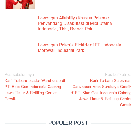
Lowongan Alfability (Khusus Pelamar
Penyandang Disabilitas) di Midi Utama
Indonesia, Tbk., Branch Palu
Lowongan Pekerja Elektrik di PT. Indonesia
Morowali Industrial Park
Navigasi
Pos sebelumnya
Pos berikutnya
Karir Terbaru Loader Warehouse di
Karir Terbaru Salesman
pos
PT. Blue Gas Indonesia Cabang
Canvasser Area Surabaya-Gresik
Jawa Timur & Refilling Center
di PT. Blue Gas Indonesia Cabang
Gresik
Jawa Timur & Refilling Center
Gresik
POPULER POST