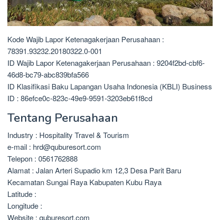
Kode Wajib Lapor Ketenagakerjaan Perusahaan :
78391.93232.20180322.0-001
ID Wajib Lapor Ketenagakerjaan Perusahaan : 9204f2bd-cbf6-
46d8-bc79-abc839bfa566
ID Klasifikasi Baku Lapangan Usaha Indonesia (KBLI) Business
ID : 86efce0c-823c-49e9-9591-3203eb61f8cd
Tentang Perusahaan
Industry : Hospitality Travel & Tourism
e-mail : hrd@quburesort.com
Telepon : 0561762888
Alamat : Jalan Arteri Supadio km 12,3 Desa Parit Baru
Kecamatan Sungai Raya Kabupaten Kubu Raya
Latitude :
Longitude :
Website : quburesort.com