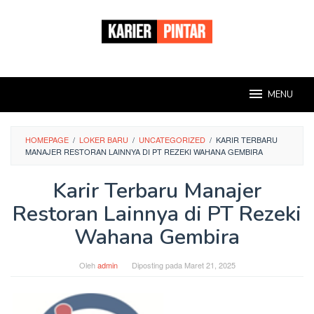
Loncat
ke
konten
MENU
HOMEPAGE
/
LOKER BARU
/
UNCATEGORIZED
/
KARIR TERBARU
MANAJER RESTORAN LAINNYA DI PT REZEKI WAHANA GEMBIRA
Karir Terbaru Manajer
Restoran Lainnya di PT Rezeki
Wahana Gembira
Oleh
admin
Diposting pada
Maret 21, 2025