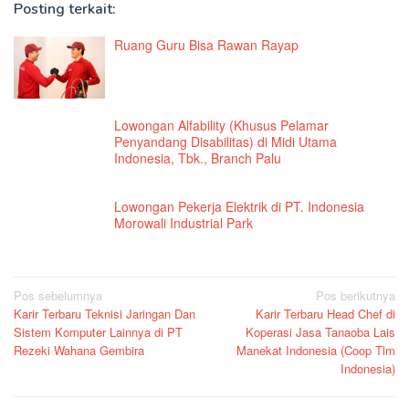
Posting terkait:
Ruang Guru Bisa Rawan Rayap
Lowongan Alfability (Khusus Pelamar
Penyandang Disabilitas) di Midi Utama
Indonesia, Tbk., Branch Palu
Lowongan Pekerja Elektrik di PT. Indonesia
Morowali Industrial Park
Navigasi
Pos sebelumnya
Pos berikutnya
Karir Terbaru Teknisi Jaringan Dan
Karir Terbaru Head Chef di
pos
Sistem Komputer Lainnya di PT
Koperasi Jasa Tanaoba Lais
Rezeki Wahana Gembira
Manekat Indonesia (Coop Tlm
Indonesia)