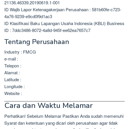
21136.46339.20190619.1-001
ID Wajib Lapor Ketenagakerjaan Perusahaan : 581b60fe-c723-
4a76-9239-e9cd0f9d1ac3
ID Klasifikasi Baku Lapangan Usaha Indonesia (KBLI) Business
ID : 7ddc3486-8072-4a8d-945f-ee62ea7657c7
Tentang Perusahaan
Industry : FMCG
e-mail :
Telepon :
Alamat :
Latitude :
Longitude :
Website :
Cara dan Waktu Melamar
Perhatikan! Sebelum Melamar Pastikan Anda sudah memenuhi
Syarat dan ketentuan yang dicari oleh perusahaan agar tidak