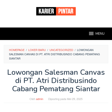
Loncat
ke
konten
MENU
HOMEPAGE
/
LOKER BARU
/
UNCATEGORIZED
/
LOWONGAN
SALESMAN CANVAS DI PT. ATRI DISTRIBUSINDO CABANG PEMATANG
SIANTAR
Lowongan Salesman Canvas
di PT. Atri Distribusindo
Cabang Pematang Siantar
Oleh
admin
Diposting pada
Mei 29, 2025