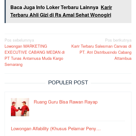
Baca Juga Info Loker Terbaru Lainnya
Karir
Terbaru Ahli Gizi di Rs Amal Sehat Wonogiri
Navigasi
Pos sebelumnya
Pos berikutnya
Lowongan MARKETING
Karir Terbaru Salesman Canvas di
pos
EXECUTIVE CABANG MEDAN di
PT. Atri Distribusindo Cabang
PT Tunas Antarnusa Muda Kargo
Attambua
Semarang
POPULER POST
Ruang Guru Bisa Rawan Rayap
Lowongan Alfability (Khusus Pelamar Peny…