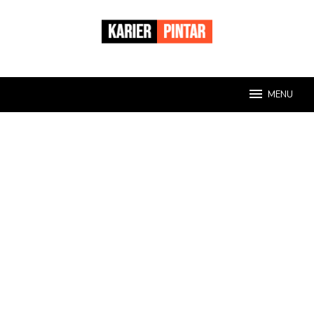
Loncat
ke
konten
MENU