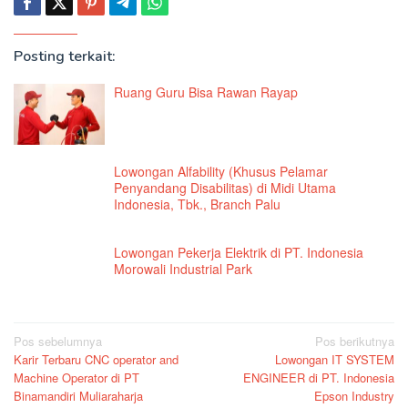
Posting terkait:
Ruang Guru Bisa Rawan Rayap
Lowongan Alfability (Khusus Pelamar
Penyandang Disabilitas) di Midi Utama
Indonesia, Tbk., Branch Palu
Lowongan Pekerja Elektrik di PT. Indonesia
Morowali Industrial Park
Navigasi
Pos sebelumnya
Pos berikutnya
Karir Terbaru CNC operator and
Lowongan IT SYSTEM
pos
Machine Operator di PT
ENGINEER di PT. Indonesia
Binamandiri Muliaraharja
Epson Industry