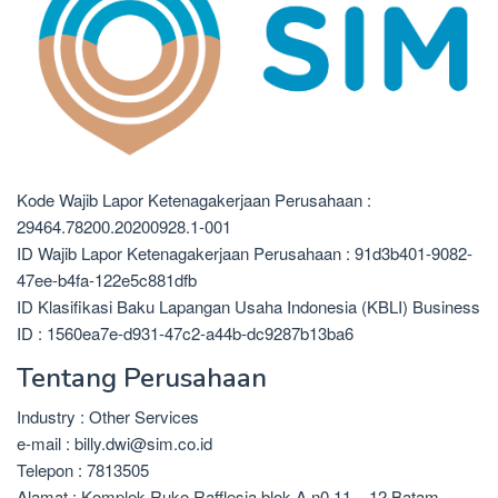
Kode Wajib Lapor Ketenagakerjaan Perusahaan :
29464.78200.20200928.1-001
ID Wajib Lapor Ketenagakerjaan Perusahaan : 91d3b401-9082-
47ee-b4fa-122e5c881dfb
ID Klasifikasi Baku Lapangan Usaha Indonesia (KBLI) Business
ID : 1560ea7e-d931-47c2-a44b-dc9287b13ba6
Tentang Perusahaan
Industry : Other Services
e-mail : billy.dwi@sim.co.id
Telepon : 7813505
Alamat : Komplek Ruko Rafflesia blok A n0 11 – 12 Batam