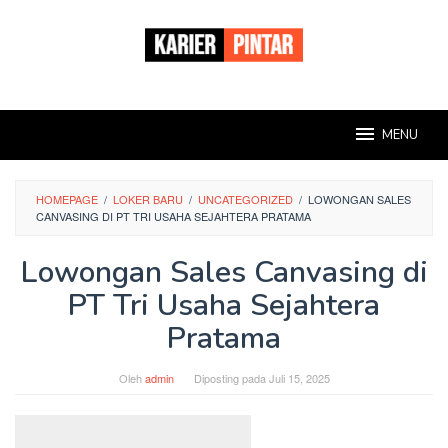
Loncat
ke
konten
MENU
HOMEPAGE
/
LOKER BARU
/
UNCATEGORIZED
/
LOWONGAN SALES
CANVASING DI PT TRI USAHA SEJAHTERA PRATAMA
Lowongan Sales Canvasing di
PT Tri Usaha Sejahtera
Pratama
Oleh
admin
Diposting pada
Juli 15, 2025