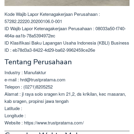
Kode Wajib Lapor Ketenagakerjaan Perusahaan :
57282.22220.20200106.0-001
ID Wajib Lapor Ketenagakerjaan Perusahaan : 08033a50-f740-
464a-aa1b-78a5394972ec
ID Klasifikasi Baku Lapangan Usaha Indonesia (KBLI) Business
ID : eb78d3a3-8422-4d29-ba62-9962459ce26e
Tentang Perusahaan
Industry : Manufaktur
e-mail : hrd@trustpratama.com
Telepon : (0271)8205252
Alamat : jl raya solo sragen km 21,2, ds krikilan, kec masaran,
kab sragen, propinsi jawa tengah
Latitude :
Longitude :
Website : https://www.trustpratama.com/