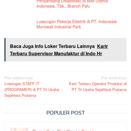
Penyandang Disabilitas) di Midi Utama
Indonesia, Tbk., Branch Palu
Lowongan Pekerja Elektrik di PT. Indonesia
Morowali Industrial Park
Baca Juga Info Loker Terbaru Lainnya
Karir
Terbaru Supervisor Manufaktur di Indo Hr
Navigasi
Pos sebelumnya
Pos berikutnya
Lowongan STAFF IT
Karir Terbaru Operator Produksi di
pos
(PROGRAMER) di PT Tri Usaha
PT Tri Usaha Sejahtera Pratama
Sejahtera Pratama
POPULER POST