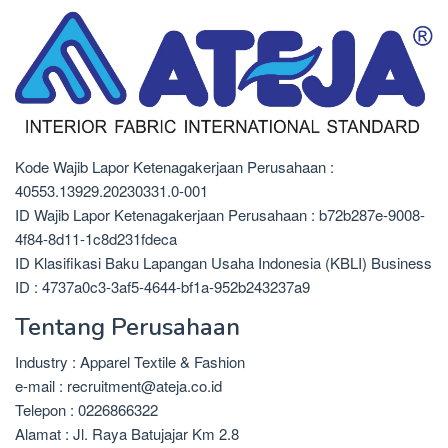
Kode Wajib Lapor Ketenagakerjaan Perusahaan :
40553.13929.20230331.0-001
ID Wajib Lapor Ketenagakerjaan Perusahaan : b72b287e-9008-
4f84-8d11-1c8d231fdeca
ID Klasifikasi Baku Lapangan Usaha Indonesia (KBLI) Business
ID : 4737a0c3-3af5-4644-bf1a-952b243237a9
Tentang Perusahaan
Industry : Apparel Textile & Fashion
e-mail : recruitment@ateja.co.id
Telepon : 0226866322
Alamat : Jl. Raya Batujajar Km 2.8