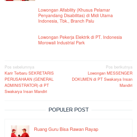
Lowongan Alfability (Khusus Pelamar
Penyandang Disabilitas) di Midi Utama
Indonesia, Tbk., Branch Palu
Lowongan Pekerja Elektrik di PT. Indonesia
Morowali Industrial Park
Navigasi
Pos sebelumnya
Pos berikutnya
Karir Terbaru SEKRETARIS
Lowongan MESSENGER
pos
PERUSAHAAN (GENERAL
DOKUMEN di PT Swakarya Insan
ADMINISTRATOR) di PT
Mandiri
Swakarya Insan Mandiri
POPULER POST
Ruang Guru Bisa Rawan Rayap