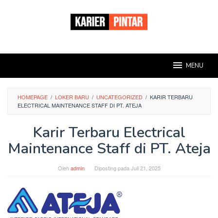
Loncat
ke
konten
MENU
HOMEPAGE
/
LOKER BARU
/
UNCATEGORIZED
/
KARIR TERBARU
ELECTRICAL MAINTENANCE STAFF DI PT. ATEJA
Karir Terbaru Electrical
Maintenance Staff di PT. Ateja
Oleh
admin
Diposting pada
Juli 21, 2025