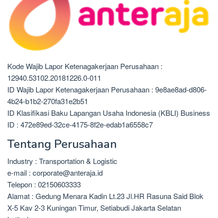
Kode Wajib Lapor Ketenagakerjaan Perusahaan :
12940.53102.20181226.0-011
ID Wajib Lapor Ketenagakerjaan Perusahaan : 9e8ae8ad-d806-
4b24-b1b2-270fa31e2b51
ID Klasifikasi Baku Lapangan Usaha Indonesia (KBLI) Business
ID : 472e89ed-32ce-4175-8f2e-edab1a6558c7
Tentang Perusahaan
Industry : Transportation & Logistic
e-mail : corporate@anteraja.id
Telepon : 02150603333
Alamat : Gedung Menara Kadin Lt.23 Jl.HR Rasuna Said Blok
X-5 Kav 2-3 Kuningan Timur, Setiabudi Jakarta Selatan