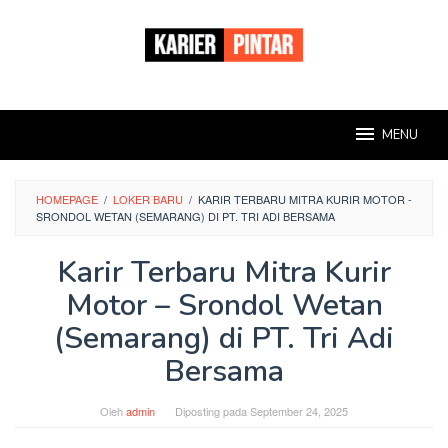
Loncat
ke
konten
MENU
HOMEPAGE
/
LOKER BARU
/
KARIR TERBARU MITRA KURIR MOTOR -
SRONDOL WETAN (SEMARANG) DI PT. TRI ADI BERSAMA
Karir Terbaru Mitra Kurir
Motor – Srondol Wetan
(Semarang) di PT. Tri Adi
Bersama
Oleh
admin
Diposting pada
September 24, 2025