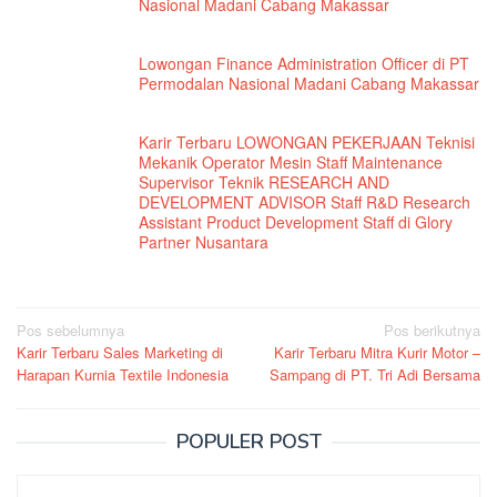
Nasional Madani Cabang Makassar
Lowongan Finance Administration Officer di PT
Permodalan Nasional Madani Cabang Makassar
Karir Terbaru LOWONGAN PEKERJAAN Teknisi
Mekanik Operator Mesin Staff Maintenance
Supervisor Teknik RESEARCH AND
DEVELOPMENT ADVISOR Staff R&D Research
Assistant Product Development Staff di Glory
Partner Nusantara
Navigasi
Pos sebelumnya
Pos berikutnya
Karir Terbaru Sales Marketing di
Karir Terbaru Mitra Kurir Motor –
pos
Harapan Kurnia Textile Indonesia
Sampang di PT. Tri Adi Bersama
POPULER POST