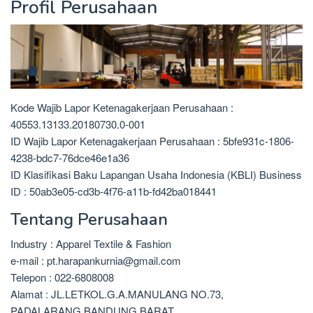
Profil Perusahaan
Kode Wajib Lapor Ketenagakerjaan Perusahaan :
40553.13133.20180730.0-001
ID Wajib Lapor Ketenagakerjaan Perusahaan : 5bfe931c-1806-
4238-bdc7-76dce46e1a36
ID Klasifikasi Baku Lapangan Usaha Indonesia (KBLI) Business
ID : 50ab3e05-cd3b-4f76-a11b-fd42ba018441
Tentang Perusahaan
Industry : Apparel Textile & Fashion
e-mail : pt.harapankurnia@gmail.com
Telepon : 022-6808008
Alamat : JL.LETKOL.G.A.MANULANG NO.73,
PADALARANG,BANDUNG BARAT