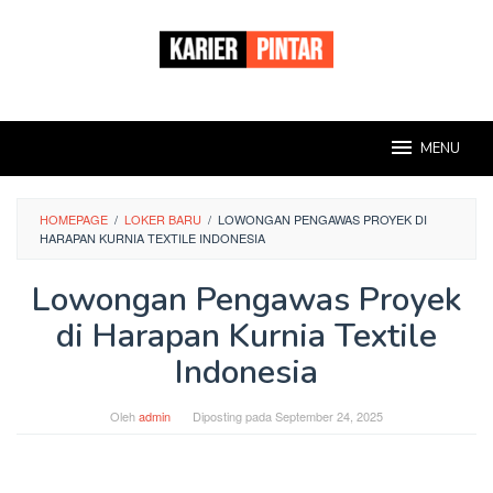
Loncat
ke
konten
MENU
HOMEPAGE
/
LOKER BARU
/
LOWONGAN PENGAWAS PROYEK DI
HARAPAN KURNIA TEXTILE INDONESIA
Lowongan Pengawas Proyek
di Harapan Kurnia Textile
Indonesia
Oleh
admin
Diposting pada
September 24, 2025