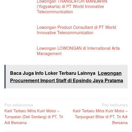
Lowongan TRANSLATOR MANDARIN
(Yogyakarta) di PT World Innovative
Telecommunication
Lowongan Product Consultant di PT World
Innovative Telecommunication
Lowongan LOWONGAN di International Artis
Management
Baca Juga Info Loker Terbaru Lainnya
Lowongan
Procurement Import Staff di Epsindo Jaya Pratama
Navigasi
Pos sebelumnya
Pos berikutnya
Karir Terbaru Mitra Kurir Motor –
Karir Terbaru Mitra Kurir Motor –
pos
Tumpatan (Deli Serdang) di PT. Tri
Tanjungsari Blitar di PT. Tri Adi
Adi Bersama
Bersama