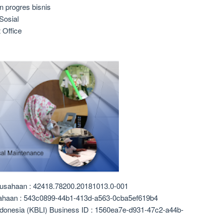
 progres bisnis
osial
 Office
rusahaan : 42418.78200.20181013.0-001
sahaan : 543c0899-44b1-413d-a563-0cba5ef619b4
ndonesia (KBLI) Business ID : 1560ea7e-d931-47c2-a44b-