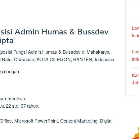
Low
osisi Admin Humas & Bussdev
In
ipta
Low
i posisi Fungsi Admin Humas & Bussdev di Mahakarya
In
egal Ratu, Ciwandan, KOTA CILEGON, BANTEN, Indonesia
ng dengan:
Kar
Jah
lum menikah.
ra 22 s.d. 37 tahun.
 Office, Microsoft PowerPoint, Content Marketing, Digital