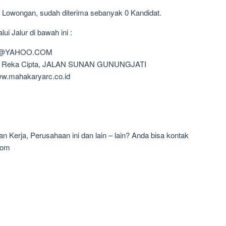
1 Lowongan, sudah diterima sebanyak 0 Kandidat.
i Jalur di bawah ini :
SA@YAHOO.COM
ya Reka Cipta, JALAN SUNAN GUNUNGJATI
w.mahakaryarc.co.id
 Kerja, Perusahaan ini dan lain – lain? Anda bisa kontak
com