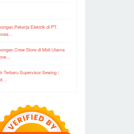
ongan Pekerja Elektrik di PT.
dones…
ongan Crew Store di Midi Utama
done…
ir Terbaru Supervisor Sewing /
it…