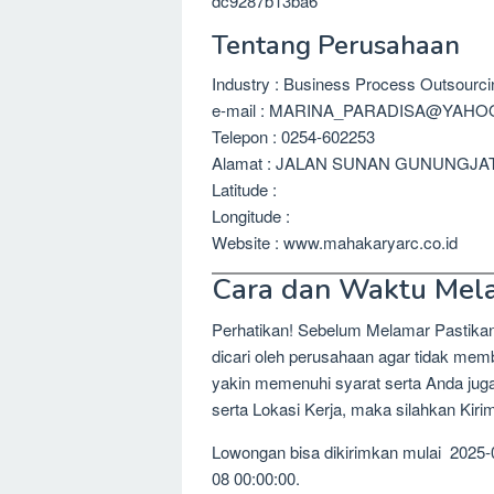
dc9287b13ba6
Tentang Perusahaan
Industry : Business Process Outsourc
e-mail : MARINA_PARADISA@YAH
Telepon : 0254-602253
Alamat : JALAN SUNAN GUNUNGJAT
Latitude :
Longitude :
Website : www.mahakaryarc.co.id
Cara dan Waktu Mel
Perhatikan! Sebelum Melamar Pastika
dicari oleh perusahaan agar tidak me
yakin memenuhi syarat serta Anda jug
serta Lokasi Kerja, maka silahkan Kir
Lowongan bisa dikirimkan mulai 2025-
08 00:00:00.