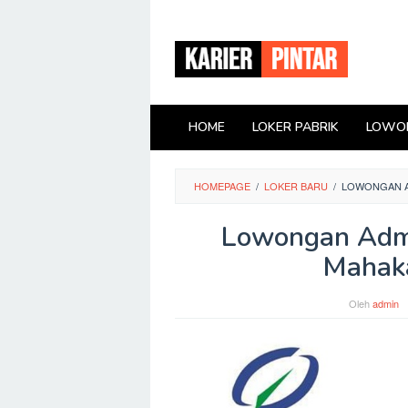
Loncat
ke
konten
HOME
LOKER PABRIK
LOWON
HOMEPAGE
/
LOKER BARU
/
LOWONGAN A
Lowongan Adm
Mahaka
Oleh
admin