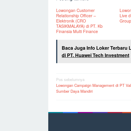
Lowongan Customer
Lowon
Relationship Officer –
Live 
Elektronik (CRO
Grou
TASIKMALAYA) di PT. Kb
Finansia Multi Finance
Baca Juga Info Loker Terbaru 
di PT. Huawei Tech Investment
Navigasi
Pos sebelumnya
Lowongan Campaign Management di PT Va
pos
Sumber Daya Mandiri