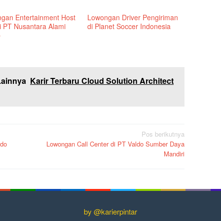
gan Entertainment Host
Lowongan Driver Pengiriman
di PT Nusantara Alami
di Planet Soccer Indonesia
p
Lainnya
Karir Terbaru Cloud Solution Architect
Pos berikutnya
ldo
Lowongan Call Center di PT Valdo Sumber Daya
Mandiri
by @karierpintar