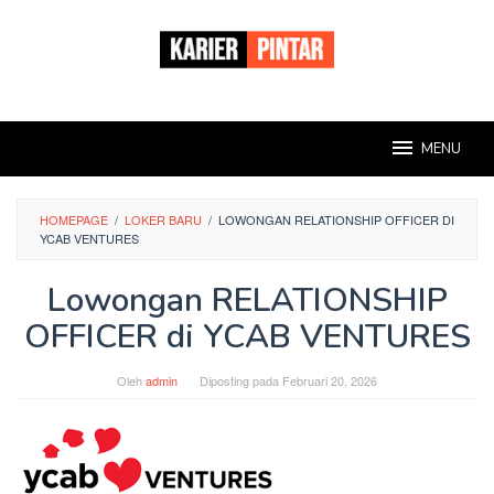
Loncat
ke
konten
MENU
HOMEPAGE
/
LOKER BARU
/
LOWONGAN RELATIONSHIP OFFICER DI
YCAB VENTURES
Lowongan RELATIONSHIP
OFFICER di YCAB VENTURES
Oleh
admin
Diposting pada
Februari 20, 2026