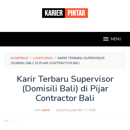
Loncat
ke
konten
MENU
HOMEPAGE
/
LOKER BARU
/
KARIR TERBARU SUPERVISOR
(DOMISILI BALI) DI PIJAR CONTRACTOR BALI
Karir Terbaru Supervisor
(Domisili Bali) di Pijar
Contractor Bali
Oleh
admin
Diposting pada
Mei 17, 2026