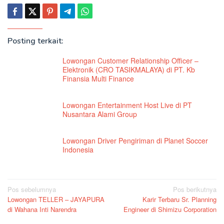
Posting terkait:
Lowongan Customer Relationship Officer –
Elektronik (CRO TASIKMALAYA) di PT. Kb
Finansia Multi Finance
Lowongan Entertainment Host Live di PT
Nusantara Alami Group
Lowongan Driver Pengiriman di Planet Soccer
Indonesia
Navigasi
Pos sebelumnya
Pos berikutnya
Lowongan TELLER – JAYAPURA
Karir Terbaru Sr. Planning
pos
di Wahana Inti Narendra
Engineer di Shimizu Corporation