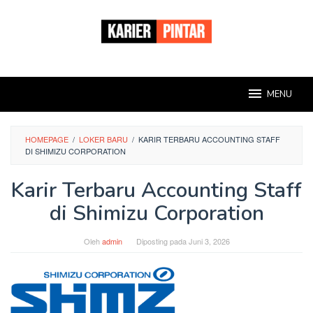
Loncat
ke
konten
MENU
HOMEPAGE
/
LOKER BARU
/
KARIR TERBARU ACCOUNTING STAFF
DI SHIMIZU CORPORATION
Karir Terbaru Accounting Staff
di Shimizu Corporation
Oleh
admin
Diposting pada
Juni 3, 2026