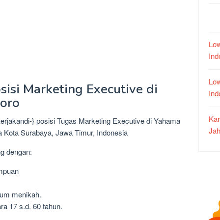
Low
In
Low
sisi Marketing Executive di
In
oro
Kar
kerjakandi-} posisi Tugas Marketing Executive di Yahama
Jah
a Kota Surabaya, Jawa Timur, Indonesia
ng dengan:
empuan
lum menikah.
ra 17 s.d. 60 tahun.