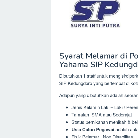
Syarat Melamar di Po
Yahama SIP Kedungd
Dibutuhkan 1 staff untuk mengisi/diper
SIP Kedungdoro yang bertempat di kot
Adapun yang dibutuhkan adalah seora
Jenis Kelamin Laki – Laki / Per
Tamatan SMA atau Sederajat
Status pernikahan menikah & be
Usia Calon Pegawai
adalah anta
Fisik Pelamar : Non Disabilitas