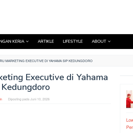
GAN KERJA
ARTIKLE
LIFESTYLE
ABOUT
ARU MARKETING EXECUTIVE DI YAHAMA SIP KEDUNGDORO
keting Executive di Yahama
 Kedungdoro
in
Diposting pada
Juni 10, 2026
Low
Pe