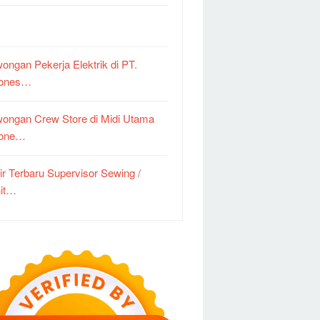
ongan Pekerja Elektrik di PT.
dones…
ongan Crew Store di Midi Utama
done…
ir Terbaru Supervisor Sewing /
it…