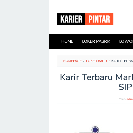
Loncat
ke
konten
HOME
LOKER PABRIK
LOWON
HOMEPAGE
/
LOKER BARU
/
KARIR TERB
Karir Terbaru Mar
SIP
Oleh
adm