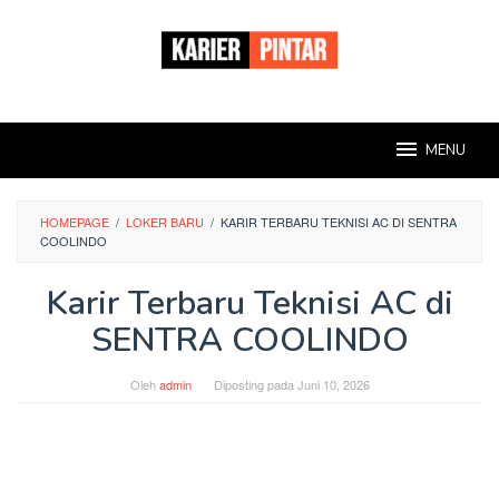
Loncat
ke
konten
MENU
HOMEPAGE
/
LOKER BARU
/
KARIR TERBARU TEKNISI AC DI SENTRA
COOLINDO
Karir Terbaru Teknisi AC di
SENTRA COOLINDO
Oleh
admin
Diposting pada
Juni 10, 2026