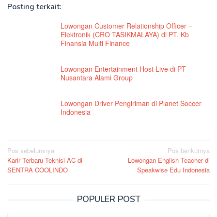
Posting terkait:
Lowongan Customer Relationship Officer –
Elektronik (CRO TASIKMALAYA) di PT. Kb
Finansia Multi Finance
Lowongan Entertainment Host Live di PT
Nusantara Alami Group
Lowongan Driver Pengiriman di Planet Soccer
Indonesia
Navigasi
Pos sebelumnya
Pos berikutnya
Karir Terbaru Teknisi AC di
Lowongan English Teacher di
pos
SENTRA COOLINDO
Speakwise Edu Indonesia
POPULER POST