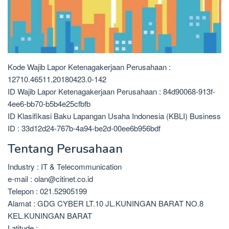
Kode Wajib Lapor Ketenagakerjaan Perusahaan :
12710.46511.20180423.0-142
ID Wajib Lapor Ketenagakerjaan Perusahaan : 84d90068-913f-
4ee6-bb70-b5b4e25cfbfb
ID Klasifikasi Baku Lapangan Usaha Indonesia (KBLI) Business
ID : 33d12d24-767b-4a94-be2d-00ee6b956bdf
Tentang Perusahaan
Industry : IT & Telecommunication
e-mail : olan@citinet.co.id
Telepon : 021.52905199
Alamat : GDG CYBER LT.10 JL.KUNINGAN BARAT NO.8
KEL.KUNINGAN BARAT
Latitude :