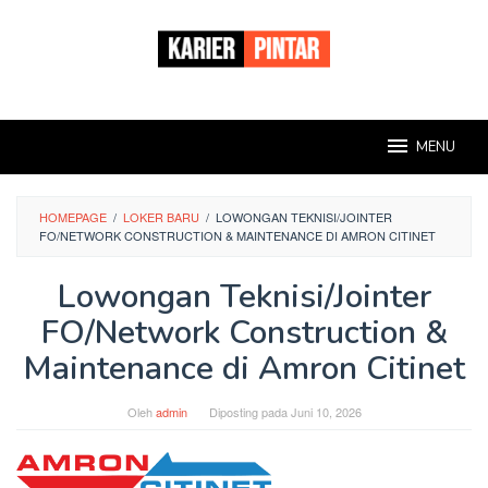
Loncat
ke
konten
MENU
HOMEPAGE
/
LOKER BARU
/
LOWONGAN TEKNISI/JOINTER
FO/NETWORK CONSTRUCTION & MAINTENANCE DI AMRON CITINET
Lowongan Teknisi/Jointer
FO/Network Construction &
Maintenance di Amron Citinet
Oleh
admin
Diposting pada
Juni 10, 2026