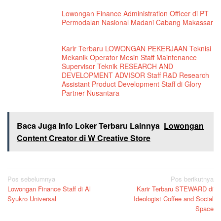
Lowongan Finance Administration Officer di PT
Permodalan Nasional Madani Cabang Makassar
Karir Terbaru LOWONGAN PEKERJAAN Teknisi
Mekanik Operator Mesin Staff Maintenance
Supervisor Teknik RESEARCH AND
DEVELOPMENT ADVISOR Staff R&D Research
Assistant Product Development Staff di Glory
Partner Nusantara
Baca Juga Info Loker Terbaru Lainnya
Lowongan
Content Creator di W Creative Store
Navigasi
Pos sebelumnya
Pos berikutnya
Lowongan Finance Staff di Al
Karir Terbaru STEWARD di
pos
Syukro Universal
Ideologist Coffee and Social
Space