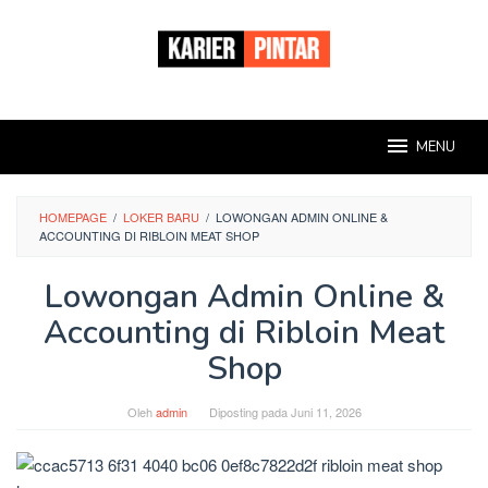
Loncat
ke
konten
MENU
HOMEPAGE
/
LOKER BARU
/
LOWONGAN ADMIN ONLINE &
ACCOUNTING DI RIBLOIN MEAT SHOP
Lowongan Admin Online &
Accounting di Ribloin Meat
Shop
Oleh
admin
Diposting pada
Juni 11, 2026