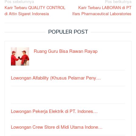
Navigasi
Pos sebelumnya
Pos berikutnya
Karir Terbaru QUALITY CONTROL
Karir Terbaru LABORAN di PT
pos
di Attin Sigaret Indonesia
Ifars Pharmaceutical Laboratories
POPULER POST
Ruang Guru Bisa Rawan Rayap
Lowongan Alfability (Khusus Pelamar Peny…
Lowongan Pekerja Elektrik di PT. Indones…
Lowongan Crew Store di Midi Utama Indone…