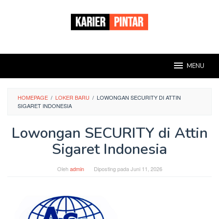
Loncat
ke
konten
MENU
HOMEPAGE
/
LOKER BARU
/
LOWONGAN SECURITY DI ATTIN
SIGARET INDONESIA
Lowongan SECURITY di Attin
Sigaret Indonesia
Oleh
admin
Diposting pada
Juni 11, 2026