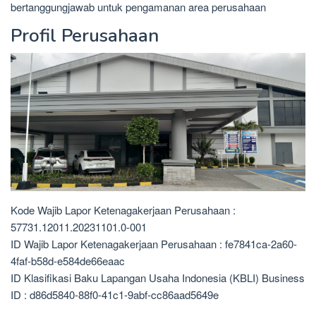
bertanggungjawab untuk pengamanan area perusahaan
Profil Perusahaan
Kode Wajib Lapor Ketenagakerjaan Perusahaan :
57731.12011.20231101.0-001
ID Wajib Lapor Ketenagakerjaan Perusahaan : fe7841ca-2a60-
4faf-b58d-e584de66eaac
ID Klasifikasi Baku Lapangan Usaha Indonesia (KBLI) Business
ID : d86d5840-88f0-41c1-9abf-cc86aad5649e