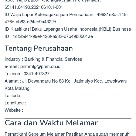
65141.64190.20210610.1-001
ID Wajib Lapor Ketenagakerjaan Perusahaan : 49681e8d-7f45-
476d-ab83-d24ce9a4322d
ID Klasifikasi Baku Lapangan Usaha Indonesia (KBLI) Business
ID : 1cf2b944-99ef-426f-a932-b7b49b0501ae
Tentang Perusahaan
Industry : Banking & Financial Services
e-mail : pnmmlg@pnm.co.id
Telepon : 0341-407327
Alamat : Jl. Dewandaru No 88 Kel. Jatimulyo Kec. Lowokwaru
Kota Malang
Latitude :
Longitude :
Website :
Cara dan Waktu Melamar
Perhatikan! Sebelum Melamar Pastikan Anda sudah memenuhi