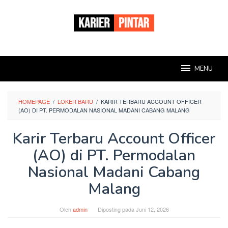
Loncat
ke
konten
MENU
HOMEPAGE
/
LOKER BARU
/
KARIR TERBARU ACCOUNT OFFICER
(AO) DI PT. PERMODALAN NASIONAL MADANI CABANG MALANG
Karir Terbaru Account Officer
(AO) di PT. Permodalan
Nasional Madani Cabang
Malang
Oleh
admin
Diposting pada
Juni 12, 2026