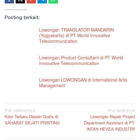
Posting terkait:
Lowongan TRANSLATOR MANDARIN
(Yogyakarta) di PT World Innovative
Telecommunication
Lowongan Product Consultant di PT World
Innovative Telecommunication
Lowongan LOWONGAN di International Artis
Management
Navigasi
Pos sebelumnya
Pos berikutnya
Karir Terbaru Desain Grafis di
Lowongan Repair Project
pos
SAHABAT SEJATI PRINTING
Department Assistant di PT.
INTAN HEVEA INDUSTRY