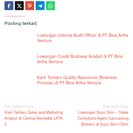
Posting terkait:
Lowongan Internal Audit Officer di PT Bina Artha
Ventura
Lowongan Credit Business Analyst di PT Bina
Artha Ventura
Karir Terbaru Quality Assurance (Business
Process) di PT Bina Artha Ventura
Navigasi
Pos sebelumnya
Pos berikutnya
Karir Terbaru Sales and Marketing
Lowongan Sozo Skin – Sales
pos
Analyst di Central Remedial JATA
Consultant/Agent Canvassing
2
(Batam) di Sozo Skin Clinic