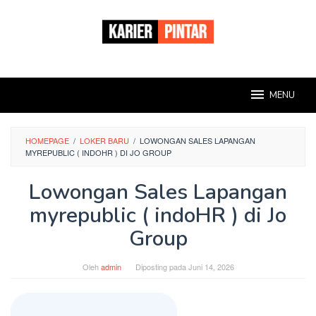
Loncat
ke
konten
MENU
HOMEPAGE
/
LOKER BARU
/
LOWONGAN SALES LAPANGAN
MYREPUBLIC ( INDOHR ) DI JO GROUP
Lowongan Sales Lapangan
myrepublic ( indoHR ) di Jo
Group
Oleh
admin
Diposting pada
Juni 14, 2026