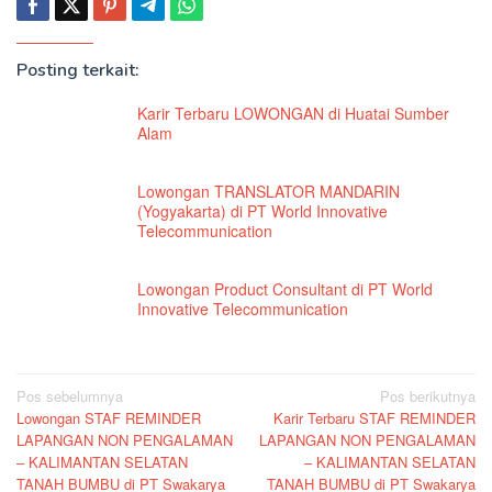
Posting terkait:
Karir Terbaru LOWONGAN di Huatai Sumber
Alam
Lowongan TRANSLATOR MANDARIN
(Yogyakarta) di PT World Innovative
Telecommunication
Lowongan Product Consultant di PT World
Innovative Telecommunication
Navigasi
Pos sebelumnya
Pos berikutnya
Lowongan STAF REMINDER
Karir Terbaru STAF REMINDER
pos
LAPANGAN NON PENGALAMAN
LAPANGAN NON PENGALAMAN
– KALIMANTAN SELATAN
– KALIMANTAN SELATAN
TANAH BUMBU di PT Swakarya
TANAH BUMBU di PT Swakarya