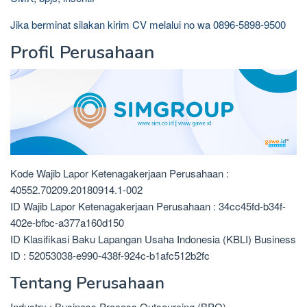
Jika berminat silakan kirim CV melalui no wa 0896-5898-9500
Profil Perusahaan
Kode Wajib Lapor Ketenagakerjaan Perusahaan :
40552.70209.20180914.1-002
ID Wajib Lapor Ketenagakerjaan Perusahaan : 34cc45fd-b34f-
402e-bfbc-a377a160d150
ID Klasifikasi Baku Lapangan Usaha Indonesia (KBLI) Business
ID : 52053038-e990-438f-924c-b1afc512b2fc
Tentang Perusahaan
Industry : Business Process Outsourcing (BPO)