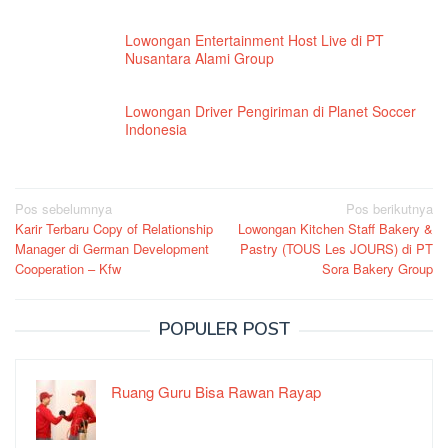
Lowongan Entertainment Host Live di PT
Nusantara Alami Group
Lowongan Driver Pengiriman di Planet Soccer
Indonesia
Navigasi
Pos sebelumnya
Pos berikutnya
Karir Terbaru Copy of Relationship
Lowongan Kitchen Staff Bakery &
pos
Manager di German Development
Pastry (TOUS Les JOURS) di PT
Cooperation – Kfw
Sora Bakery Group
POPULER POST
Ruang Guru Bisa Rawan Rayap