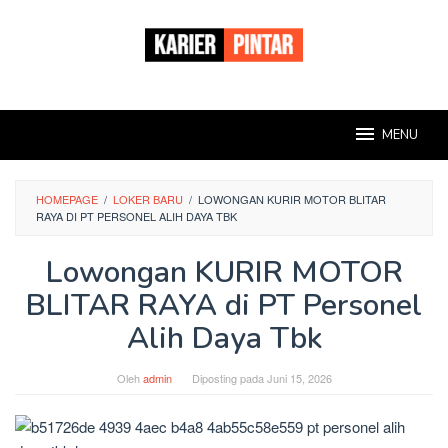
Loncat
ke
konten
MENU
HOMEPAGE
/
LOKER BARU
/
LOWONGAN KURIR MOTOR BLITAR
RAYA DI PT PERSONEL ALIH DAYA TBK
Lowongan KURIR MOTOR
BLITAR RAYA di PT Personel
Alih Daya Tbk
Oleh
admin
Diposting pada
Juni 15, 2026