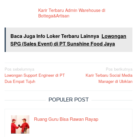
Karir Terbaru Admin Warehouse di
Bottega&Artisan
Baca Juga Info Loker Terbaru Lainnya
Lowongan
SPG (Sales Event) di PT Sunshine Food Jaya
Navigasi
Pos sebelumnya
Pos berikutnya
Lowongan Support Engineer di PT
Karir Terbaru Social Media
pos
Dua Empat Tujuh
Manager di Ubiklan
POPULER POST
Ruang Guru Bisa Rawan Rayap