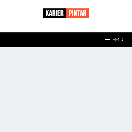
Loncat
ke
konten
MENU