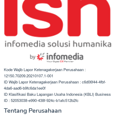
Kode Wajib Lapor Ketenagakerjaan Perusahaan :
12150.70209.20210107.1-001
ID Wajib Lapor Ketenagakerjaan Perusahaan : c6d06f44-4fbf-
4da6-aad6-b9fc6da1ee0f
ID Klasifikasi Baku Lapangan Usaha Indonesia (KBLI) Business
ID : 52053038-e990-438f-924c-b1afc512b2fc
Tentang Perusahaan