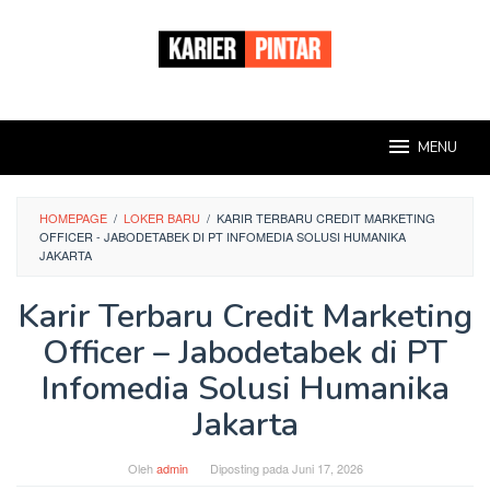
Loncat
ke
konten
MENU
HOMEPAGE
/
LOKER BARU
/
KARIR TERBARU CREDIT MARKETING
OFFICER - JABODETABEK DI PT INFOMEDIA SOLUSI HUMANIKA
JAKARTA
Karir Terbaru Credit Marketing
Officer – Jabodetabek di PT
Infomedia Solusi Humanika
Jakarta
Oleh
admin
Diposting pada
Juni 17, 2026