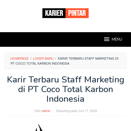
Loncat
ke
konten
MENU
HOMEPAGE
/
LOKER BARU
/
KARIR TERBARU STAFF MARKETING DI
PT COCO TOTAL KARBON INDONESIA
Karir Terbaru Staff Marketing
di PT Coco Total Karbon
Indonesia
Oleh
admin
Diposting pada
Juni 17, 2026