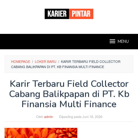
Loncat
ke
konten
MENU
HOMEPAGE
/
LOKER BARU
/
KARIR TERBARU FIELD COLLECTOR
CABANG BALIKPAPAN DI PT. KB FINANSIA MULTI FINANCE
Karir Terbaru Field Collector
Cabang Balikpapan di PT. Kb
Finansia Multi Finance
Oleh
admin
Diposting pada
Juni 18, 2026