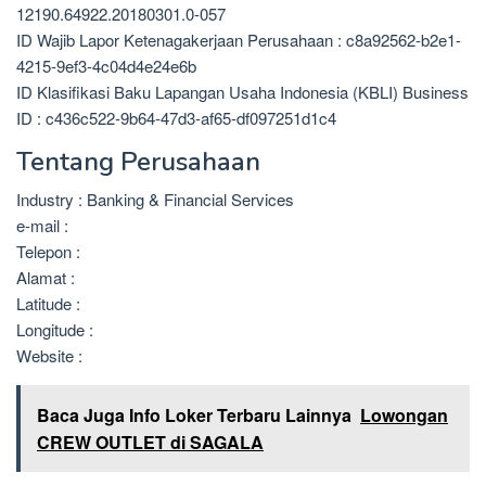
12190.64922.20180301.0-057
ID Wajib Lapor Ketenagakerjaan Perusahaan : c8a92562-b2e1-
4215-9ef3-4c04d4e24e6b
ID Klasifikasi Baku Lapangan Usaha Indonesia (KBLI) Business
ID : c436c522-9b64-47d3-af65-df097251d1c4
Tentang Perusahaan
Industry : Banking & Financial Services
e-mail :
Telepon :
Alamat :
Latitude :
Longitude :
Website :
Baca Juga Info Loker Terbaru Lainnya
Lowongan
CREW OUTLET di SAGALA