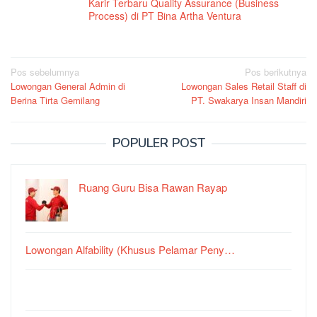
Karir Terbaru Quality Assurance (Business
Process) di PT Bina Artha Ventura
Navigasi
Pos sebelumnya
Pos berikutnya
Lowongan General Admin di
Lowongan Sales Retail Staff di
pos
Berina Tirta Gemilang
PT. Swakarya Insan Mandiri
POPULER POST
Ruang Guru Bisa Rawan Rayap
Lowongan Alfability (Khusus Pelamar Peny…