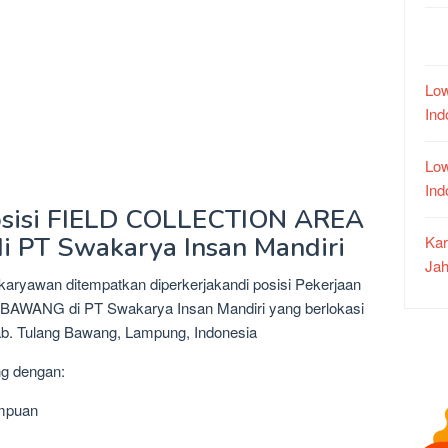
Low
In
Low
In
Posisi FIELD COLLECTION AREA
PT Swakarya Insan Mandiri
Kar
Jah
karyawan ditempatkan diperkerjakandi posisi Pekerjaan
ANG di PT Swakarya Insan Mandiri yang berlokasi
Kab. Tulang Bawang, Lampung, Indonesia
ng dengan:
empuan