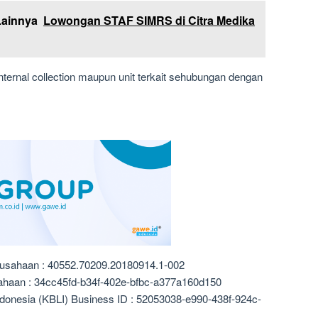
Lainnya
Lowongan STAF SIMRS di Citra Medika
ternal collection maupun unit terkait sehubungan dengan
rusahaan : 40552.70209.20180914.1-002
ahaan : 34cc45fd-b34f-402e-bfbc-a377a160d150
ndonesia (KBLI) Business ID : 52053038-e990-438f-924c-