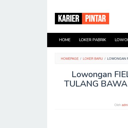
Loncat
ke
konten
HOME
LOKER PABRIK
LOWON
HOMEPAGE
/
LOKER BARU
/
LOWONGAN FI
Lowongan FI
TULANG BAWANG
Oleh
adm