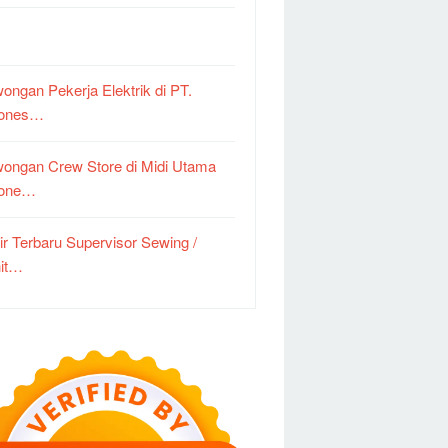
ongan Pekerja Elektrik di PT.
dones…
ongan Crew Store di Midi Utama
done…
ir Terbaru Supervisor Sewing /
it…