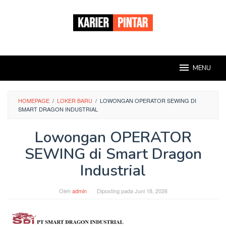
Loncat
ke
konten
MENU
HOMEPAGE
/
LOKER BARU
/
LOWONGAN OPERATOR SEWING DI
SMART DRAGON INDUSTRIAL
Lowongan OPERATOR
SEWING di Smart Dragon
Industrial
Oleh
admin
Diposting pada
Juni 18, 2026