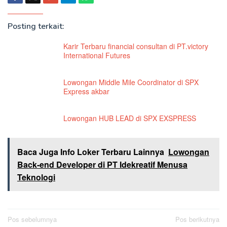
Posting terkait:
Karir Terbaru financial consultan di PT.victory
International Futures
Lowongan Middle Mile Coordinator di SPX
Express akbar
Lowongan HUB LEAD di SPX EXSPRESS
Baca Juga Info Loker Terbaru Lainnya
Lowongan
Back-end Developer di PT Idekreatif Menusa
Teknologi
Navigasi
Pos sebelumnya
Pos berikutnya