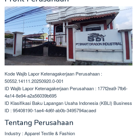
Kode Wajib Lapor Ketenagakerjaan Perusahaan :
50552.14111.20250920.0-001
ID Wajib Lapor Ketenagakerjaan Perusahaan : 177f2ea9-7fb6-
4a14-8e94-a2a56039b695
ID Klasifikasi Baku Lapangan Usaha Indonesia (KBLI) Business
ID : 95408190-1ae4-4d6f-ab0b-3495794acaed
Tentang Perusahaan
Industry : Apparel Textile & Fashion