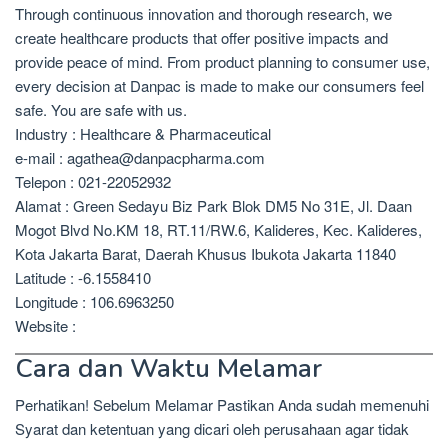
Through continuous innovation and thorough research, we
create healthcare products that offer positive impacts and
provide peace of mind. From product planning to consumer use,
every decision at Danpac is made to make our consumers feel
safe. You are safe with us.
Industry : Healthcare & Pharmaceutical
e-mail : agathea@danpacpharma.com
Telepon : 021-22052932
Alamat : Green Sedayu Biz Park Blok DM5 No 31E, Jl. Daan
Mogot Blvd No.KM 18, RT.11/RW.6, Kalideres, Kec. Kalideres,
Kota Jakarta Barat, Daerah Khusus Ibukota Jakarta 11840
Latitude : -6.1558410
Longitude : 106.6963250
Website :
Cara dan Waktu Melamar
Perhatikan! Sebelum Melamar Pastikan Anda sudah memenuhi
Syarat dan ketentuan yang dicari oleh perusahaan agar tidak