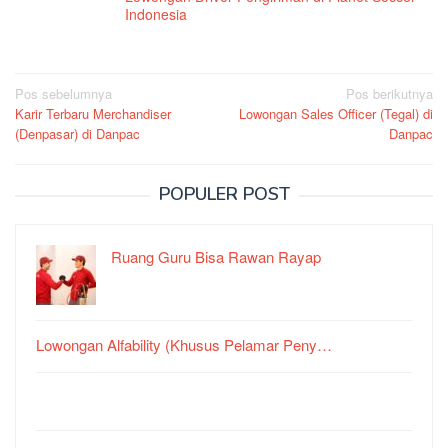
Indonesia
Navigasi
Pos sebelumnya
Pos berikutnya
Karir Terbaru Merchandiser
Lowongan Sales Officer (Tegal) di
pos
(Denpasar) di Danpac
Danpac
POPULER POST
Ruang Guru Bisa Rawan Rayap
Lowongan Alfability (Khusus Pelamar Peny…