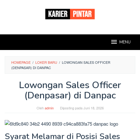
Loncat
ke
konten
MENU
HOMEPAGE
/
LOKER BARU
/
LOWONGAN SALES OFFICER
(DENPASAR) DI DANPAC
Lowongan Sales Officer
(Denpasar) di Danpac
Oleh
admin
Diposting pada
Juni 18, 2026
Syarat Melamar di Posisi Sales