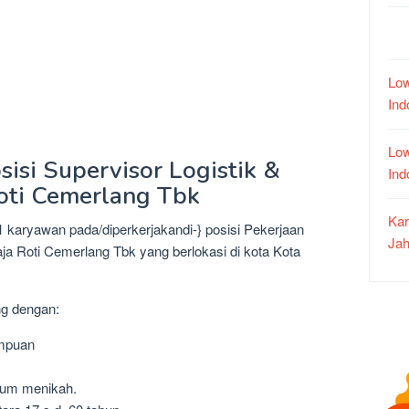
Low
In
Low
sisi Supervisor Logistik &
In
Roti Cemerlang Tbk
Kar
 karyawan pada/diperkerjakandi-} posisi Pekerjaan
Jah
ja Roti Cemerlang Tbk yang berlokasi di kota Kota
ng dengan:
empuan
lum menikah.