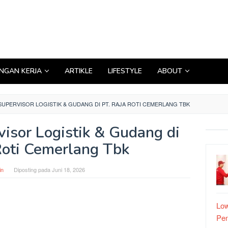
GAN KERJA
ARTIKLE
LIFESTYLE
ABOUT
PERVISOR LOGISTIK & GUDANG DI PT. RAJA ROTI CEMERLANG TBK
isor Logistik & Gudang di
Roti Cemerlang Tbk
in
Diposting pada
Juni 18, 2026
Low
Pe