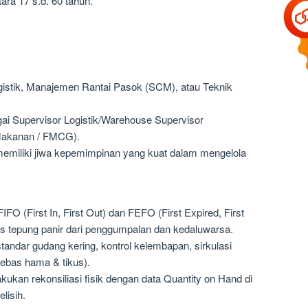
ara 17 s.d. 60 tahun.
gistik, Manajemen Rantai Pasok (SCM), atau Teknik
ai Supervisor Logistik/Warehouse Supervisor
 Makanan / FMCG).
 memiliki jiwa kepemimpinan yang kuat dalam mengelola
O (First In, First Out) dan FEFO (First Expired, First
as tepung panir dari penggumpalan dan kedaluwarsa.
tandar gudang kering, kontrol kelembapan, sirkulasi
bebas hama & tikus).
kukan rekonsiliasi fisik dengan data Quantity on Hand di
lisih.