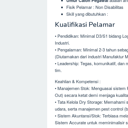
Umur Calon Pegawai
adalah ant
Fisik Pelamar : Non Disabilitas
Skill yang dibutuhkan :
Kualifikasi Pelamar
• Pendidikan: Minimal D3/S1 bidang Lo
Industri.
• Pengalaman: Minimal 2-3 tahun sebag
(Diutamakan dari industri Manufaktur
• Leadership: Tegas, komunikatif, dan
tim.
Keahlian & Kompetensi :
• Manajemen Stok: Menguasai sistem FIF
Out) secara ketat demi menjaga kualit
• Tata Kelola Dry Storage: Memahami s
udara, serta manajemen pest control (
• Sistem Akuntansi/Stok: Terbiasa mela
Sistem Accurate untuk meminimalisir se