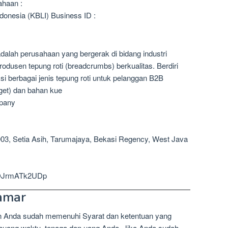
ahaan :
donesia (KBLI) Business ID :
alah perusahaan yang bergerak di bidang industri
dusen tepung roti (breadcrumbs) berkualitas. Berdiri
i berbagai jenis tepung roti untuk pelanggan B2B
get) dan bahan kue
mpany
003, Setia Asih, Tarumajaya, Bekasi Regency, West Java
r7OJrmATk2UDp
amar
n Anda sudah memenuhi Syarat dan ketentuan yang
mbuang waktu, tenaga dan uang Anda. Jika Anda sudah