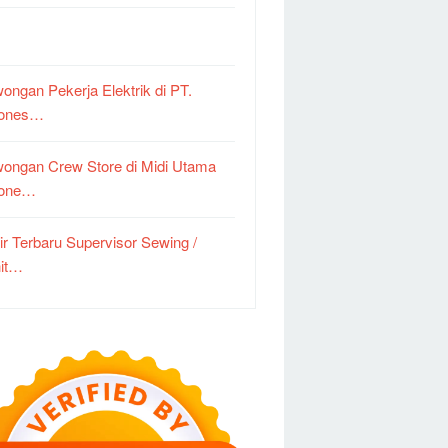
ongan Pekerja Elektrik di PT.
dones…
ongan Crew Store di Midi Utama
done…
ir Terbaru Supervisor Sewing /
it…