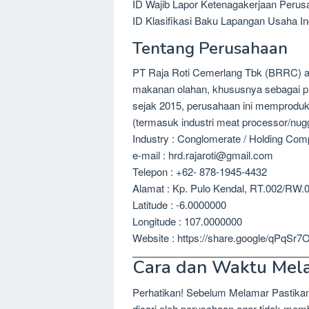
ID Wajib Lapor Ketenagakerjaan Perus
ID Klasifikasi Baku Lapangan Usaha In
Tentang Perusahaan
PT Raja Roti Cemerlang Tbk (BRRC) ad
makanan olahan, khususnya sebagai pro
sejak 2015, perusahaan ini memproduks
(termasuk industri meat processor/nug
Industry : Conglomerate / Holding Co
e-mail : hrd.rajaroti@gmail.com
Telepon : +62- 878-1945-4432
Alamat : Kp. Pulo Kendal, RT.002/RW.
Latitude : -6.0000000
Longitude : 107.0000000
Website : https://share.google/qPqS
Cara dan Waktu Mel
Perhatikan! Sebelum Melamar Pastika
dicari oleh perusahaan agar tidak me