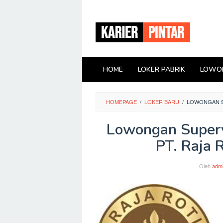
Loncat
ke
konten
HOME
LOKER PABRIK
LOWON
HOMEPAGE
/
LOKER BARU
/
LOWONGAN SU
Lowongan Superv
PT. Raja 
Oleh
adm