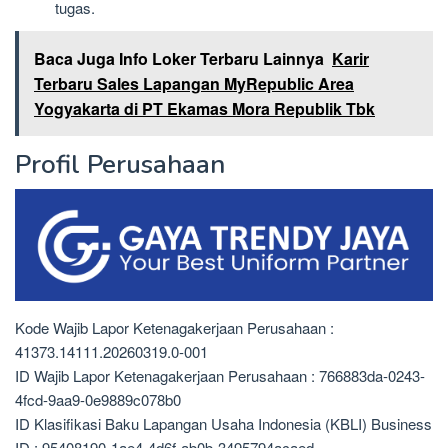
tugas.
Baca Juga Info Loker Terbaru Lainnya
Karir
Terbaru Sales Lapangan MyRepublic Area
Yogyakarta di PT Ekamas Mora Republik Tbk
Profil Perusahaan
Kode Wajib Lapor Ketenagakerjaan Perusahaan :
41373.14111.20260319.0-001
ID Wajib Lapor Ketenagakerjaan Perusahaan : 766883da-0243-
4fcd-9aa9-0e9889c078b0
ID Klasifikasi Baku Lapangan Usaha Indonesia (KBLI) Business
ID : 95408190-1ae4-4d6f-ab0b-3495794acaed