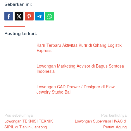
Sebarkan ini:
Posting terkait:
Karir Terbaru Aktivitas Kurir di Qihang Logistik
Express
Lowongan Marketing Advisor di Bagus Sentosa
Indonesia
Lowongan CAD Drawer / Designer di Flow
Jewelry Studio Bali
Navigasi
Pos sebelumnya
Pos berikutnya
Lowongan TEKNISI TEKNIK
Lowongan Supervisor HVAC di
pos
SIPIL di Tianjin Jianzong
Pertiwi Agung