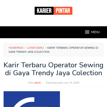
Loncat
ke
konten
MENU
HOMEPAGE
/
LOKER BARU
/
KARIR TERBARU OPERATOR SEWING DI
GAYA TRENDY JAYA COLECTION
Karir Terbaru Operator Sewing
di Gaya Trendy Jaya Colection
Oleh
admin
Diposting pada
Juni 19, 2026