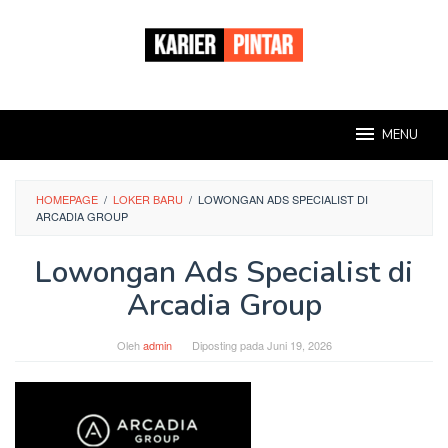
Loncat
ke
konten
MENU
HOMEPAGE
/
LOKER BARU
/
LOWONGAN ADS SPECIALIST DI
ARCADIA GROUP
Lowongan Ads Specialist di
Arcadia Group
Oleh
admin
Diposting pada
Juni 19, 2026