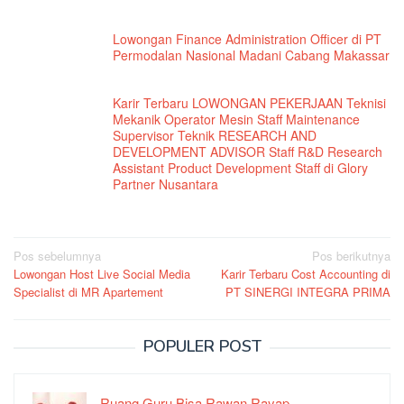
Lowongan Finance Administration Officer di PT
Permodalan Nasional Madani Cabang Makassar
Karir Terbaru LOWONGAN PEKERJAAN Teknisi
Mekanik Operator Mesin Staff Maintenance
Supervisor Teknik RESEARCH AND
DEVELOPMENT ADVISOR Staff R&D Research
Assistant Product Development Staff di Glory
Partner Nusantara
Navigasi
Pos sebelumnya
Pos berikutnya
Lowongan Host Live Social Media
Karir Terbaru Cost Accounting di
pos
Specialist di MR Apartement
PT SINERGI INTEGRA PRIMA
POPULER POST
Ruang Guru Bisa Rawan Rayap