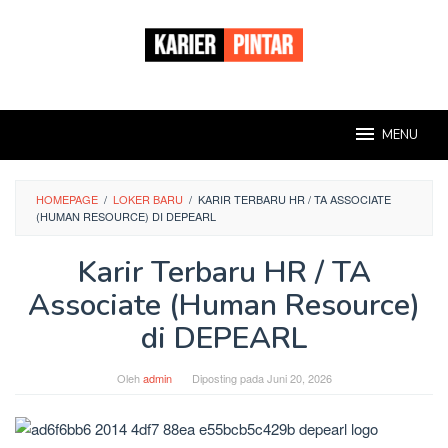
Loncat
ke
konten
MENU
HOMEPAGE
/
LOKER BARU
/
KARIR TERBARU HR / TA ASSOCIATE
(HUMAN RESOURCE) DI DEPEARL
Karir Terbaru HR / TA
Associate (Human Resource)
di DEPEARL
Oleh
admin
Diposting pada
Juni 20, 2026