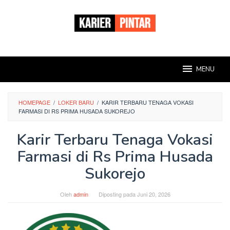
Loncat
ke
konten
MENU
HOMEPAGE
/
LOKER BARU
/
KARIR TERBARU TENAGA VOKASI
FARMASI DI RS PRIMA HUSADA SUKOREJO
Karir Terbaru Tenaga Vokasi
Farmasi di Rs Prima Husada
Sukorejo
Oleh
admin
Diposting pada
Juni 20, 2026