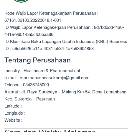
Kode Wajib Lapor Ketenagakerjaan Perusahaan :
67161.86103.20220618.1-001
ID Wajib Lapor Ketenagakerjaan Perusahaan : 8d7bdbdd-f4a0-
441e-9651-ba5cfb05aa86
ID Klasifikasi Baku Lapangan Usaha Indonesia (KBLI) Business
ID : c9db5626-c11c-4031-b534-4e7b93604853
Tentang Perusahaan
Industry : Healthcare & Pharmaceutical
e-mail : rsprimahusadasukorejo@gmail.com
Telepon : 03436745000
Alamat : Jl. Raya Surabaya – Malang Km 54. Desa Lemahbang.
Kec. Sukorejo – Pasuruan
Latitude :
Longitude :
Website :