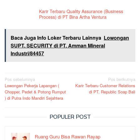
Karir Terbaru Quality Assurance (Business
Process) di PT Bina Artha Ventura
Baca Juga Info Loker Terbaru Lainnya
Lowongan
SUPT. SECURITY di PT. Amman Mineral
Industri/84457
Navigasi
Pos sebelumnya
Pos berikutnya
Lowongan Pekerja Lapangan (
Karir Terbaru Customer Relations
pos
Chopper, Pedet & Potong Rumput
di PT. Republic Soap Bali
) di Putra Indo Mandiri Sejahtera
POPULER POST
Ruang Guru Bisa Rawan Rayap