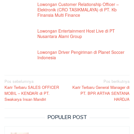
Lowongan Customer Relationship Officer –
Elektronik (CRO TASIKMALAYA) di PT. Kb
Finansia Multi Finance
Lowongan Entertainment Host Live di PT
Nusantara Alami Group
Lowongan Driver Pengiriman di Planet Soccer
Indonesia
Navigasi
Pos sebelumnya
Pos berikutnya
Karir Terbaru SALES OFFICER
Karir Terbaru General Manager di
pos
MOBIL – KENDARI di PT.
PT. BPR ARTHA SENTANA
Swakarya Insan Mandiri
HARDJA
POPULER POST