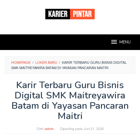
Loncat
ke
konten
MENU
HOMEPAGE
/
LOKER BARU
/
KARIR TERBARU GURU BISNIS DIGITAL
SMK MAITREYAWIRA BATAM DI YAYASAN PANCARAN MAITRI
Karir Terbaru Guru Bisnis
Digital SMK Maitreyawira
Batam di Yayasan Pancaran
Maitri
Oleh
admin
Diposting pada
Juni 21, 2026