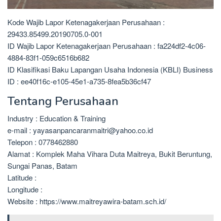
Kode Wajib Lapor Ketenagakerjaan Perusahaan :
29433.85499.20190705.0-001
ID Wajib Lapor Ketenagakerjaan Perusahaan : fa224df2-4c06-
4884-83f1-059c6516b682
ID Klasifikasi Baku Lapangan Usaha Indonesia (KBLI) Business
ID : ee40f16c-e105-45e1-a735-8fea5b36cf47
Tentang Perusahaan
Industry : Education & Training
e-mail : yayasanpancaranmaitri@yahoo.co.id
Telepon : 0778462880
Alamat : Komplek Maha Vihara Duta Maitreya, Bukit Beruntung,
Sungai Panas, Batam
Latitude :
Longitude :
Website : https://www.maitreyawira-batam.sch.id/