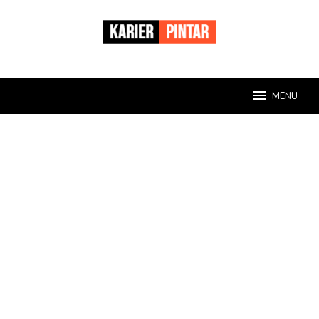
Loncat
ke
konten
MENU