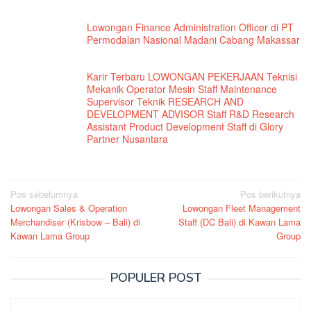
Lowongan Finance Administration Officer di PT
Permodalan Nasional Madani Cabang Makassar
Karir Terbaru LOWONGAN PEKERJAAN Teknisi
Mekanik Operator Mesin Staff Maintenance
Supervisor Teknik RESEARCH AND
DEVELOPMENT ADVISOR Staff R&D Research
Assistant Product Development Staff di Glory
Partner Nusantara
Navigasi
Pos sebelumnya
Pos berikutnya
Lowongan Sales & Operation
Lowongan Fleet Management
pos
Merchandiser (Krisbow – Bali) di
Staff (DC Bali) di Kawan Lama
Kawan Lama Group
Group
POPULER POST