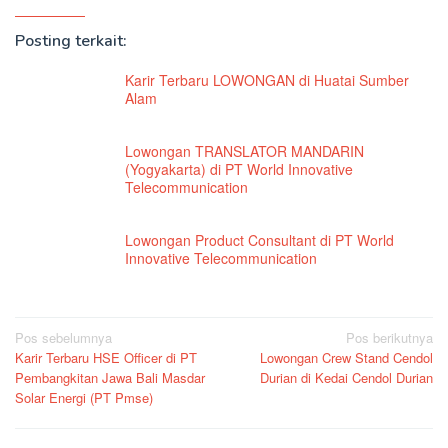
Posting terkait:
Karir Terbaru LOWONGAN di Huatai Sumber
Alam
Lowongan TRANSLATOR MANDARIN
(Yogyakarta) di PT World Innovative
Telecommunication
Lowongan Product Consultant di PT World
Innovative Telecommunication
Navigasi
Pos sebelumnya
Pos berikutnya
Karir Terbaru HSE Officer di PT
Lowongan Crew Stand Cendol
pos
Pembangkitan Jawa Bali Masdar
Durian di Kedai Cendol Durian
Solar Energi (PT Pmse)