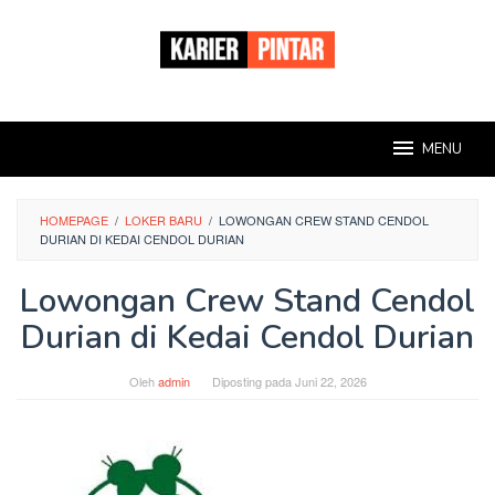
Loncat
ke
konten
MENU
HOMEPAGE
/
LOKER BARU
/
LOWONGAN CREW STAND CENDOL
DURIAN DI KEDAI CENDOL DURIAN
Lowongan Crew Stand Cendol
Durian di Kedai Cendol Durian
Oleh
admin
Diposting pada
Juni 22, 2026